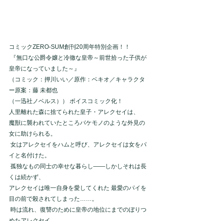
コミックZERO-SUM創刊20周年特別企画！！
 『無口な公爵令嬢と冷徹な皇帝～前世拾った子供が
皇帝になっていました～』 
（コミック：押川いい／原作：ベキオ／キャラクタ
ー原案：藤 未都也
（一迅社ノベルス）） ボイスコミック化！   
人里離れた森に捨てられた皇子・アレクセイは、 
魔獣に襲われていたところバケモノのような外見の
女に助けられる。
 女はアレクセイをハムと呼び、アレクセイは女をパ
イと名付けた。
 孤独なもの同士の幸せな暮らし――しかしそれは長
くは続かず、 
アレクセイは唯一自身を愛してくれた 最愛のパイを
目の前で殺されてしまった……。
 時は流れ、復讐のために皇帝の地位にまでのぼりつ
めたアレクセイ。