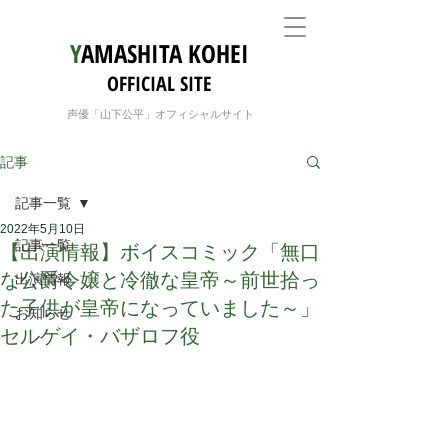
Y
AMASHITA KOHEI
OFFICIAL SITE
声優「山下公平」オフィシャルサイト
記事
記事一覧
2022年5月10日
記事一覧
【出演情報】ボイスコミック「無口
な公爵令嬢と冷徹な皇帝～前世拾っ
出演情報
た子供が皇帝になっていました～」
お知らせ
セルゲイ・バザロフ役