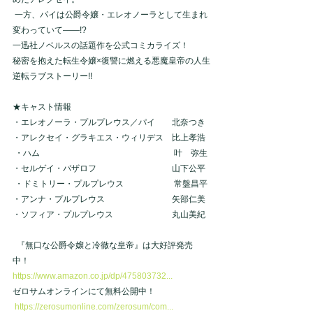
 一方、パイは公爵令嬢・エレオノーラとして生まれ
変わっていて――!? 
一迅社ノベルスの話題作を公式コミカライズ！ 
秘密を抱えた転生令嬢×復讐に燃える悪魔皇帝の人生
逆転ラブストーリー!!   
★キャスト情報 
・エレオノーラ・プルプレウス／パイ　　北奈つき 
・アレクセイ・グラキエス・ウィリデス　比上孝浩
 ・ハム　　　　　　　　　　　　　　　　叶　弥生 
・セルゲイ・バザロフ　　　　　　　　　山下公平
 ・ドミトリー・プルプレウス　　　　　　常盤昌平 
・アンナ・プルプレウス　　　　　　　　矢部仁美 
・ソフィア・プルプレウス　　　　　　　丸山美紀  
  『無口な公爵令嬢と冷徹な皇帝』は大好評発売
中！ 
https://www.amazon.co.jp/dp/475803732...
ゼロサムオンラインにて無料公開中！
https://zerosumonline.com/zerosum/com...